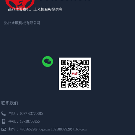
高品质覆膜机、上光机服务提供商
温州永顺机械有限公司
联系我们
电话：
0577-63776005
手机：
13738758855
邮箱：
470565298@qq.com 13958889929@163.com