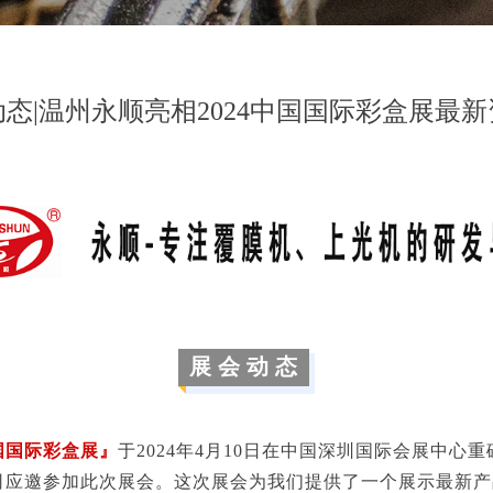
态|温州永顺亮相2024中国国际彩盒展最
展 会 动 态
中国国际彩盒展』
于2024年4月10日在中国深圳国际会展中心
司应邀参加此次展会。
这次展会为我们提供了一个展示最新产