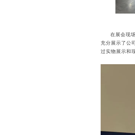
在展会现
充分展示了公
过实物展示和