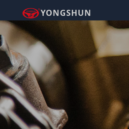
YONGSHUN