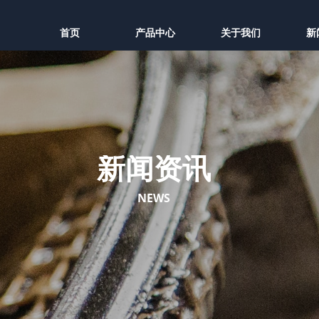
首页
产品中心
关于我们
新
新闻资讯
NEWS