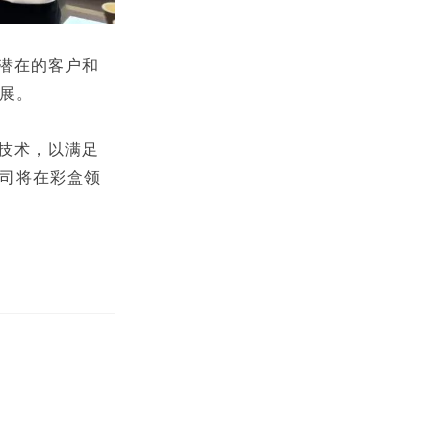
潜在的客户和
展。
技术，以满足
司将在彩盒领