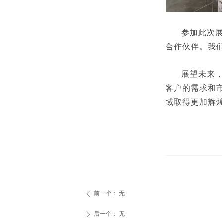
参加此次
合作伙伴。我
展望未来
客户的需求和
域取得更加辉
前一个：
无
ꄴ
后一个：
无
ꄲ